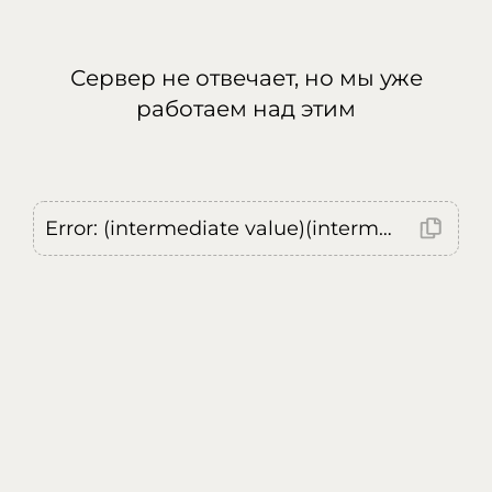
Сервер не отвечает, но мы уже
работаем над этим
Error: (intermediate value)(intermediate value)(intermediate value).replaceAll is not a function