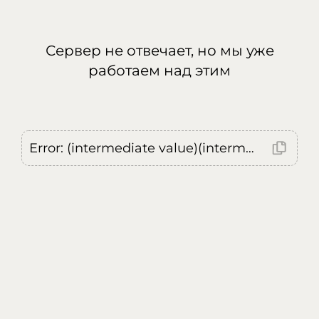
Сервер не отвечает, но мы уже
работаем над этим
Error: (intermediate value)(intermediate value)(intermediate value).replaceAll is not a function