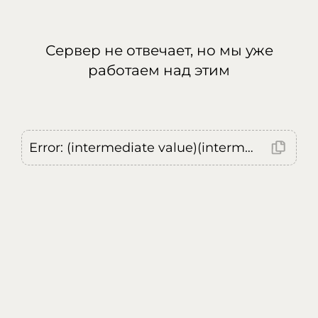
Сервер не отвечает, но мы уже
работаем над этим
Error: (intermediate value)(intermediate value)(intermediate value).replaceAll is not a function