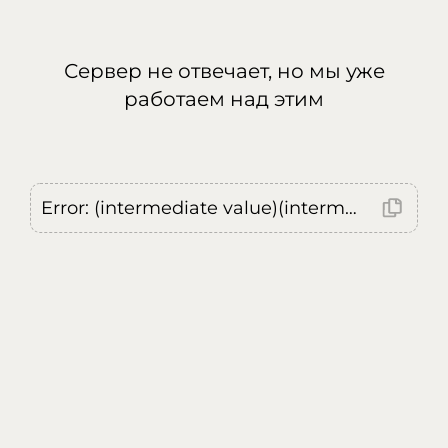
Сервер не отвечает, но мы уже
работаем над этим
Error: (intermediate value)(intermediate value)(intermediate value).replaceAll is not a function