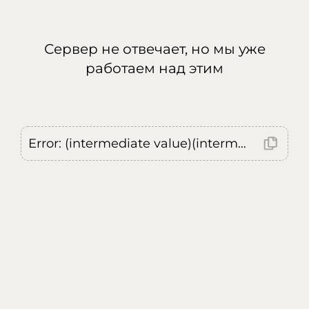
Сервер не отвечает, но мы уже
работаем над этим
Error: (intermediate value)(intermediate value)(intermediate value).replaceAll is not a function