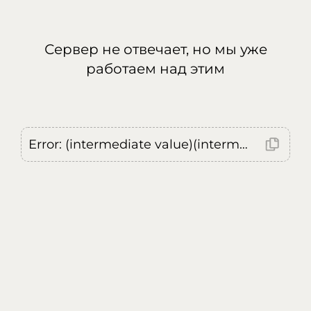
Сервер не отвечает, но мы уже
работаем над этим
Error: (intermediate value)(intermediate value)(intermediate value).replaceAll is not a function