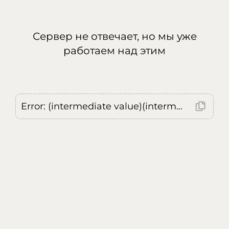
Сервер не отвечает, но мы уже
работаем над этим
Error: (intermediate value)(intermediate value)(intermediate value).replaceAll is not a function