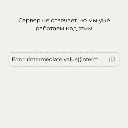
Сервер не отвечает, но мы уже
работаем над этим
Error: (intermediate value)(intermediate value)(intermediate value).replaceAll is not a function