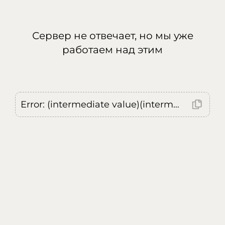
Сервер не отвечает, но мы уже
работаем над этим
Error: (intermediate value)(intermediate value)(intermediate value).replaceAll is not a function