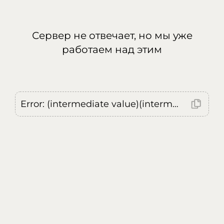
Сервер не отвечает, но мы уже
работаем над этим
Error: (intermediate value)(intermediate value)(intermediate value).replaceAll is not a function