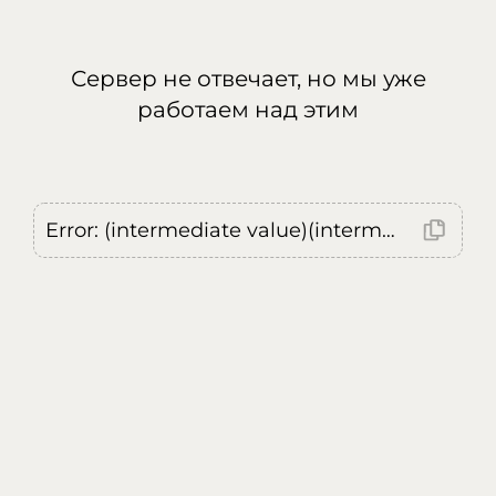
Сервер не отвечает, но мы уже
работаем над этим
Error: (intermediate value)(intermediate value)(intermediate value).replaceAll is not a function