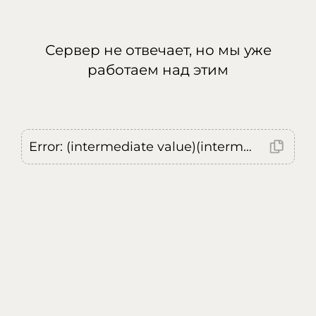
Сервер не отвечает, но мы уже
работаем над этим
Error: (intermediate value)(intermediate value)(intermediate value).replaceAll is not a function