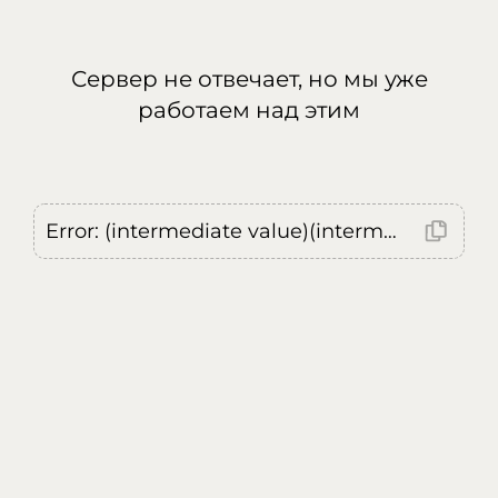
Сервер не отвечает, но мы уже
работаем над этим
Error: (intermediate value)(intermediate value)(intermediate value).replaceAll is not a function