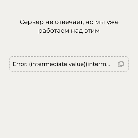
Сервер не отвечает, но мы уже
работаем над этим
Error: (intermediate value)(intermediate value)(intermediate value).replaceAll is not a function