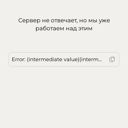
Сервер не отвечает, но мы уже
работаем над этим
Error: (intermediate value)(intermediate value)(intermediate value).replaceAll is not a function