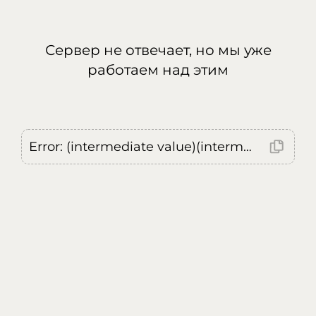
Сервер не отвечает, но мы уже
работаем над этим
Error: (intermediate value)(intermediate value)(intermediate value).replaceAll is not a function